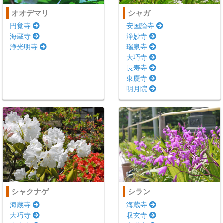
オオデマリ
シャガ
円覚寺
安国論寺
海蔵寺
浄妙寺
浄光明寺
瑞泉寺
大巧寺
長寿寺
東慶寺
明月院
シャクナゲ
シラン
海蔵寺
海蔵寺
大巧寺
収玄寺