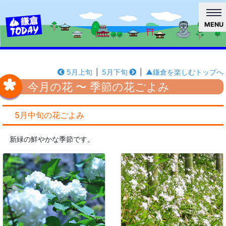
MENU
5月上旬
|
5月下旬
|
▲鎌倉を楽しむトップへ
今月の花 〜 季節の花ごよみ
5月中旬の花ごよみ
新緑の鮮やかな季節です。