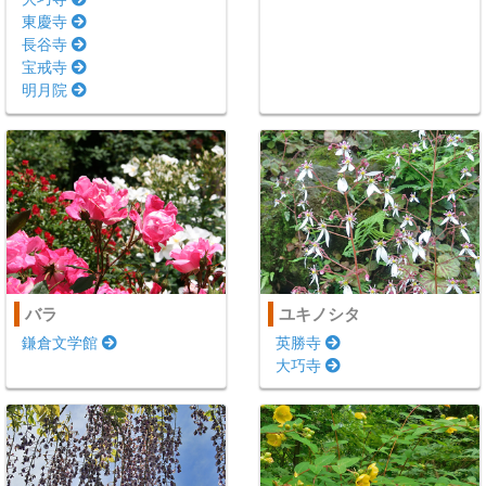
東慶寺
長谷寺
宝戒寺
明月院
バラ
ユキノシタ
鎌倉文学館
英勝寺
大巧寺