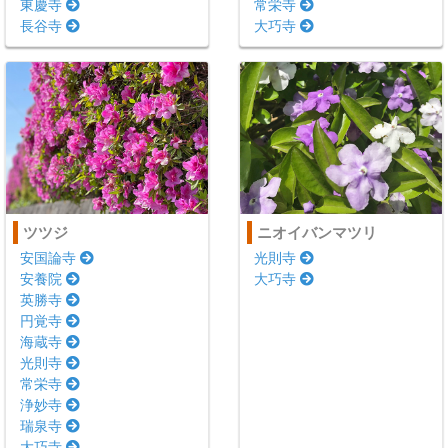
東慶寺
常栄寺
長谷寺
大巧寺
ツツジ
ニオイバンマツリ
安国論寺
光則寺
安養院
大巧寺
英勝寺
円覚寺
海蔵寺
光則寺
常栄寺
浄妙寺
瑞泉寺
大巧寺