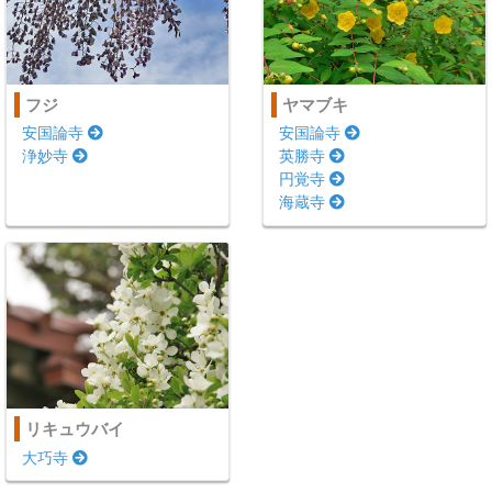
フジ
ヤマブキ
安国論寺
安国論寺
浄妙寺
英勝寺
円覚寺
海蔵寺
リキュウバイ
大巧寺