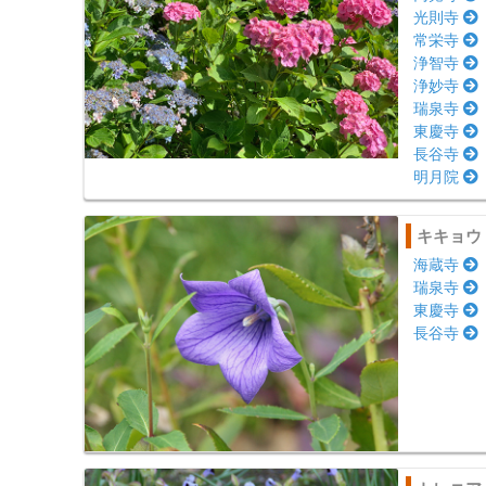
光則寺
常栄寺
浄智寺
浄妙寺
瑞泉寺
東慶寺
長谷寺
明月院
キキョウ
海蔵寺
瑞泉寺
東慶寺
長谷寺