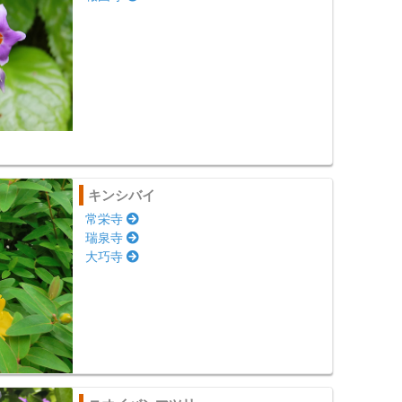
キンシバイ
常栄寺
瑞泉寺
大巧寺