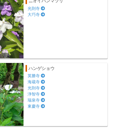
ニオイバンマツリ
光則寺
大巧寺
ハンゲショウ
英勝寺
海蔵寺
光則寺
浄智寺
瑞泉寺
東慶寺