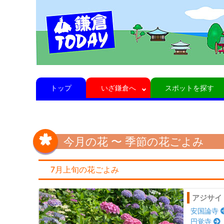
トップ
いざ鎌倉へ
スポットを探す
今月の花 〜 季節の花ごよみ
7月上旬の花ごよみ
アジサイ
安国論寺
円覚寺