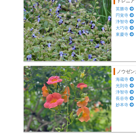
トレニア
英勝寺
円覚寺
浄智寺
大巧寺
東慶寺
ノウゼン
海蔵寺
光則寺
浄智寺
長谷寺
妙本寺