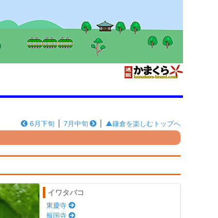
6月下旬
|
7月中旬
|
▲鎌倉を楽しむトップへ
イワタバコ
東慶寺
報国寺