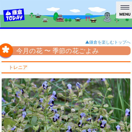
MENU
▲鎌倉を楽しむトップへ
今月の花 〜 季節の花ごよみ
トレニア