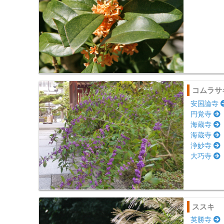
コムラサ
安国論寺
円覚寺
海蔵寺
海蔵寺
浄妙寺
大巧寺
ススキ
英勝寺