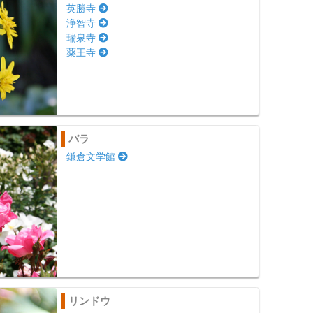
英勝寺
浄智寺
瑞泉寺
薬王寺
バラ
鎌倉文学館
リンドウ