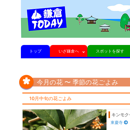
トップ
いざ鎌倉へ
スポットを探す
今月の花 〜 季節の花ごよみ
10月中旬の花ごよみ
キンモク
東慶寺