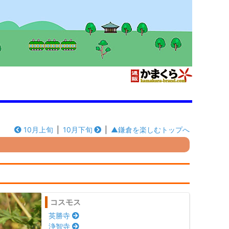
10月上旬
|
10月下旬
|
▲鎌倉を楽しむトップへ
コスモス
英勝寺
浄智寺