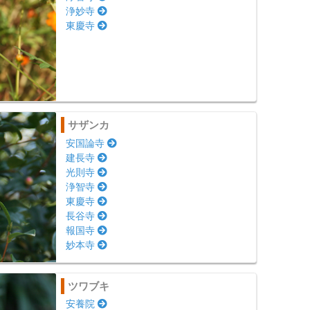
浄妙寺
東慶寺
サザンカ
安国論寺
建長寺
光則寺
浄智寺
東慶寺
長谷寺
報国寺
妙本寺
ツワブキ
安養院