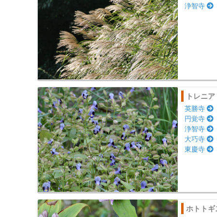
浄智寺
トレニア
英勝寺
円覚寺
浄智寺
大巧寺
東慶寺
ホトトギ