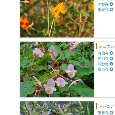
浄妙寺
東慶寺
シュウカ
海蔵寺
光則寺
浄妙寺
瑞泉寺
トレニア
英勝寺