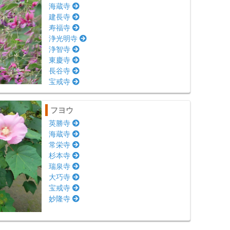
海蔵寺
建長寺
寿福寺
浄光明寺
浄智寺
東慶寺
長谷寺
宝戒寺
フヨウ
英勝寺
海蔵寺
常栄寺
杉本寺
瑞泉寺
大巧寺
宝戒寺
妙隆寺