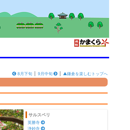
8月下旬
|
9月中旬
|
▲鎌倉を楽しむトップへ
サルスベリ
英勝寺
浄妙寺