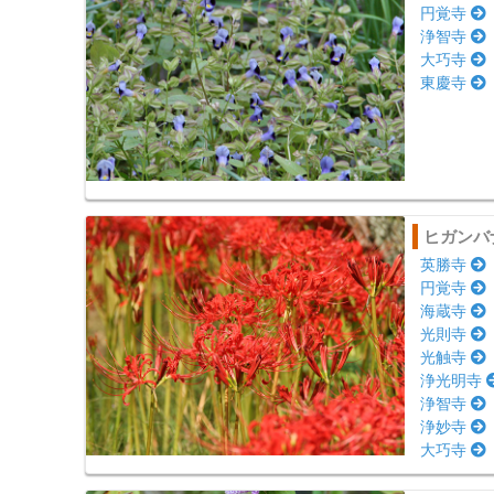
円覚寺
浄智寺
大巧寺
東慶寺
ヒガンバ
英勝寺
円覚寺
海蔵寺
光則寺
光触寺
浄光明寺
浄智寺
浄妙寺
大巧寺