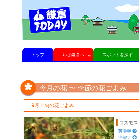
トップ
いざ鎌倉へ
スポットを探す
今月の花 〜 季節の花ごよみ
9月上旬の花ごよみ
コスモス
英勝寺
浄智寺