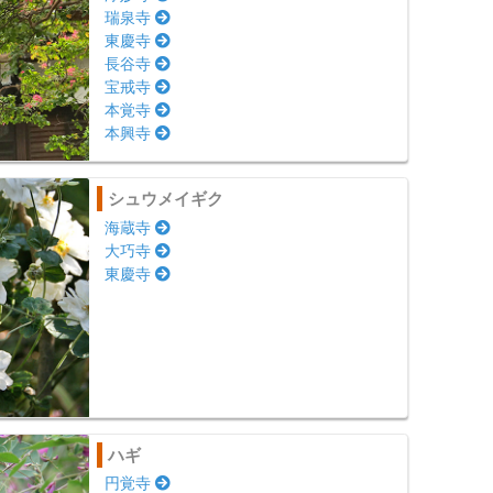
瑞泉寺
東慶寺
長谷寺
宝戒寺
本覚寺
本興寺
シュウメイギク
海蔵寺
大巧寺
東慶寺
ハギ
円覚寺