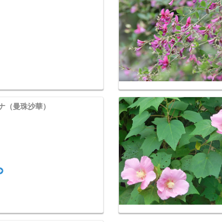
ナ（曼珠沙華）