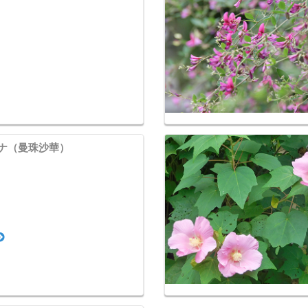
ナ（曼珠沙華）