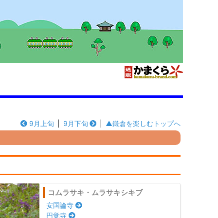
9月上旬
|
9月下旬
|
▲鎌倉を楽しむトップへ
コムラサキ・ムラサキシキブ
安国論寺
円覚寺