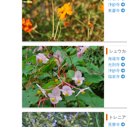
浄妙寺
東慶寺
シュウカ
海蔵寺
光則寺
浄妙寺
瑞泉寺
トレニア
英勝寺