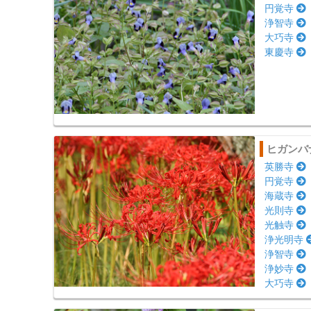
円覚寺
浄智寺
大巧寺
東慶寺
ヒガンバ
英勝寺
円覚寺
海蔵寺
光則寺
光触寺
浄光明寺
浄智寺
浄妙寺
大巧寺