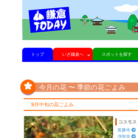
トップ
いざ鎌倉へ
スポットを探す
今月の花 〜 季節の花ごよみ
9月中旬の花ごよみ
コスモス
英勝寺
浄智寺