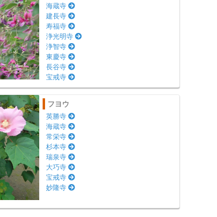
海蔵寺
建長寺
寿福寺
浄光明寺
浄智寺
東慶寺
長谷寺
宝戒寺
フヨウ
英勝寺
海蔵寺
常栄寺
杉本寺
瑞泉寺
大巧寺
宝戒寺
妙隆寺