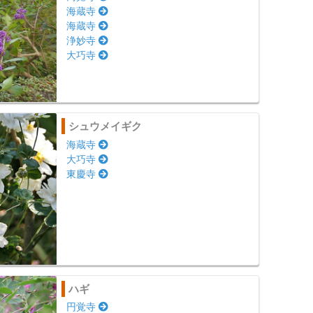
海蔵寺
海蔵寺
浄妙寺
大巧寺
シュウメイギク
海蔵寺
大巧寺
東慶寺
ハギ
円覚寺