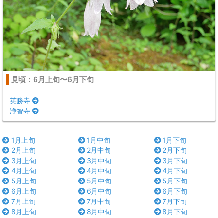
見頃：6月上旬〜6月下旬
英勝寺
浄智寺
1月上旬
1月中旬
1月下旬
2月上旬
2月中旬
2月下旬
3月上旬
3月中旬
3月下旬
4月上旬
4月中旬
4月下旬
5月上旬
5月中旬
5月下旬
6月上旬
6月中旬
6月下旬
7月上旬
7月中旬
7月下旬
8月上旬
8月中旬
8月下旬