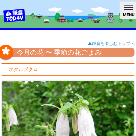
MENU
▲鎌倉を楽しむトップへ
今月の花 〜 季節の花ごよみ
ホタルブクロ